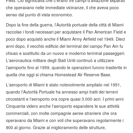
Field. Ciò significava che c'erano tre campi d'aviazione separati
che operavano nelle immediate vicinanze, il che aveva poco
senso dal punto di vista economico.
Dopo la fine della guerra, l'Autorità portuale della città di Miami
raccolse i fondi necessari per acquistare il Pan American Field e
poco dopo acquistò anche il Miami Army Airfield nel 1949. Dieci
anni dopo, il vecchio edificio del terminal del campo Pan Am fu
chiuso e sostituito da un nuovo e moderno terminal passeggeri.
L'aeronautica militare degli Stati Uniti continuò a utilizzare
l'aeroporto fino al 1959, quando le operazioni furono trasferite in
quella che oggi si chiama Homestead Air Reserve Base.
L'aeroporto di Miami è stato notevolmente ampliato nel 1951,
quando l'Autorità Portuale ha annesso ampi tratti dei terreni
circostanti e l'aeroporto ora copre quasi 3.000 acri. I primi anni
Cinquanta videro anche l'aeroporto espandere le sue attività
commerciali, con molte compagnie aeree straniere che ora
operavano da Miami e con voli che superavano regolarmente i
900 al giorno. Grazie al miglioramento delle strutture,