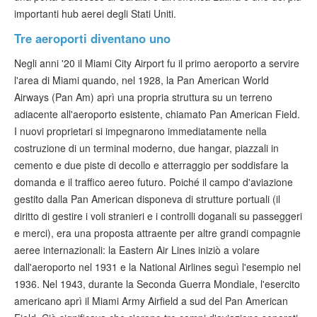
Verificare ESTA
importanti hub aerei degli Stati Uniti.
Tre aeroporti diventano uno
ESTA info
Negli anni '20 il Miami City Airport fu il primo aeroporto a servire
Contatto
l'area di Miami quando, nel 1928, la Pan American World
Airways (Pan Am) aprì una propria struttura su un terreno
adiacente all'aeroporto esistente, chiamato Pan American Field.
I nuovi proprietari si impegnarono immediatamente nella
costruzione di un terminal moderno, due hangar, piazzali in
cemento e due piste di decollo e atterraggio per soddisfare la
domanda e il traffico aereo futuro. Poiché il campo d'aviazione
gestito dalla Pan American disponeva di strutture portuali (il
diritto di gestire i voli stranieri e i controlli doganali su passeggeri
e merci), era una proposta attraente per altre grandi compagnie
aeree internazionali: la Eastern Air Lines iniziò a volare
dall'aeroporto nel 1931 e la National Airlines seguì l'esempio nel
1936. Nel 1943, durante la Seconda Guerra Mondiale, l'esercito
americano aprì il Miami Army Airfield a sud del Pan American